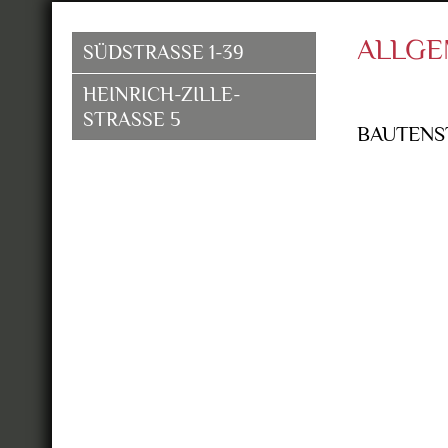
ALLGE
SÜDSTRASSE 1-39
HEINRICH-ZILLE-
ÜBERBLICK
STRASSE 5
BAUTENS
KARTE | LAGE
ÜBERBLICK
GALERIE
KARTE | LAGE
DOWNLOADS
GALERIE
DOWNLOADS