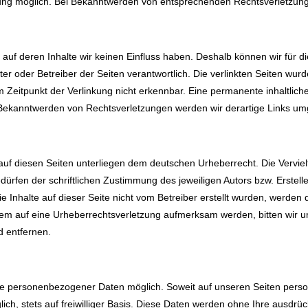
zung möglich. Bei Bekanntwerden von entsprechenden Rechtsverletzun
, auf deren Inhalte wir keinen Einfluss haben. Deshalb können wir fü
bieter oder Betreiber der Seiten verantwortlich. Die verlinkten Seiten w
Zeitpunkt der Verlinkung nicht erkennbar. Eine permanente inhaltliche 
i Bekanntwerden von Rechtsverletzungen werden wir derartige Links u
 auf diesen Seiten unterliegen dem deutschen Urheberrecht. Die Vervielf
fen der schriftlichen Zustimmung des jeweiligen Autors bzw. Erstelle
ie Inhalte auf dieser Seite nicht vom Betreiber erstellt wurden, werde
rotzdem auf eine Urheberrechtsverletzung aufmerksam werden, bitten wi
d entfernen.
be personenbezogener Daten möglich. Soweit auf unseren Seiten pers
ich, stets auf freiwilliger Basis. Diese Daten werden ohne Ihre ausdrü